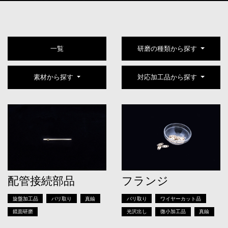
一覧
研磨の種類から探す
素材から探す
対応加工品から探す
配管接続部品
フランジ
旋盤加工品
バリ取り
真鍮
バリ取り
ワイヤーカット品
鏡面研磨
光沢出し
微小加工品
真鍮